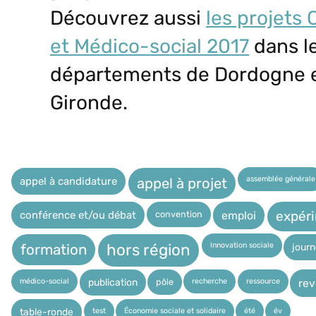
Découvrez aussi
les projets 
et Médico-social 2017
dans l
départements de Dordogne 
Gironde.
assemblée générale
appel à candidature
appel à projet
expér
convention
conférence et/ou débat
emploi
Innovation sociale
hors région
jour
formation
médico-social
recherche
ressource
pôle
publication
rev
test
Économie sociale et solidaire
été
év
table-ronde