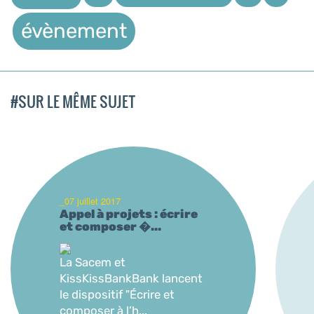
évènement
#SUR LE MÊME SUJET
_07 juillet 2017
Appel à projets : écrire
et composer �...
La Sacem et
KissKissBankBank lancent
le dispositif "Écrire et
composer à l’h...