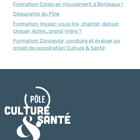
Formation Corps en mouvement à Bordeaux !
Déjeunette du Pôle
Formation Voulez-vous lire, chanter, danser,
cirquer, écrire…grand-mère ?
Formation Concevoir, conduire et évaluer un
projet de coopération Culture & Santé