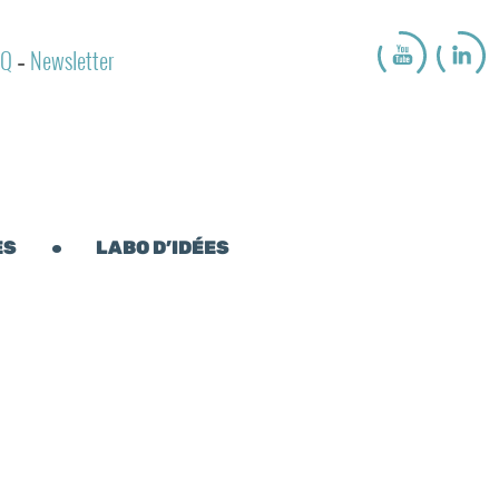
AQ
Newsletter
-
ES
LABO D’IDÉES