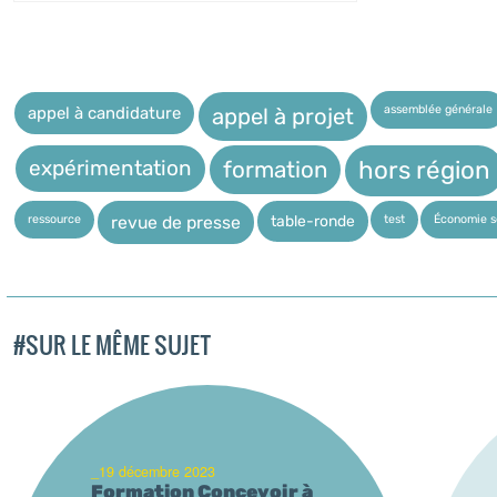
assemblée générale
appel à candidature
appel à projet
expérimentation
hors région
formation
ressource
test
Économie so
table-ronde
revue de presse
#SUR LE MÊME SUJET
_19 décembre 2023
Formation Concevoir à