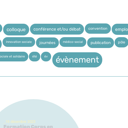
convention
conférence et/ou débat
emplo
colloque
Innovation sociale
médico-social
pôle
journées
publication
ciale et solidaire
été
év
évènement
_19 décembre 2023
Formation Corps en