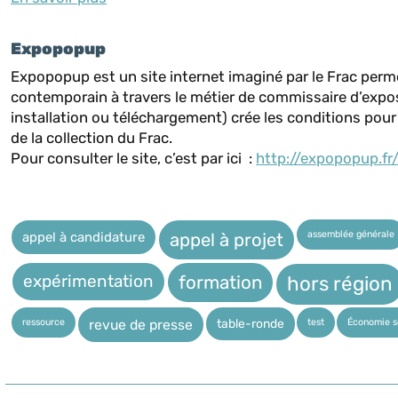
Expopopup
Expopopup est un site internet imaginé par le Frac permett
contemporain à travers le métier de commissaire d’exposit
installation ou téléchargement) crée les conditions pour
de la collection du Frac.
Pour consulter le site, c’est par ici :
http://expopopup.fr
assemblée générale
appel à candidature
appel à projet
expérimentation
hors région
formation
ressource
test
Économie so
table-ronde
revue de presse