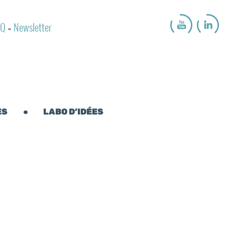
AQ
Newsletter
-
ES
LABO D’IDÉES