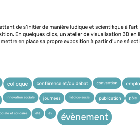
ant de s’initier de manière ludique et scientifique à l’art
ion. En quelques clics, un atelier de visualisation 3D en l
 mettre en place sa propre exposition à partir d’une sélec
/
convention
conférence et/ou débat
emplo
colloque
Innovation sociale
médico-social
pôle
journées
publication
ciale et solidaire
été
év
évènement