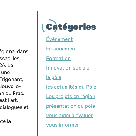
Catégories
Événement
Financement
régional dans
Formation
ssac, les
CA. Le
Innovation sociale
é une
le pôle
Trigonant,
Nouvelle-
les actualités du Pôle
on du Frac.
Les projets en région
t l’art.
présentation du pôle
 dialogues et
vous aider à évaluer
te la
vous informer