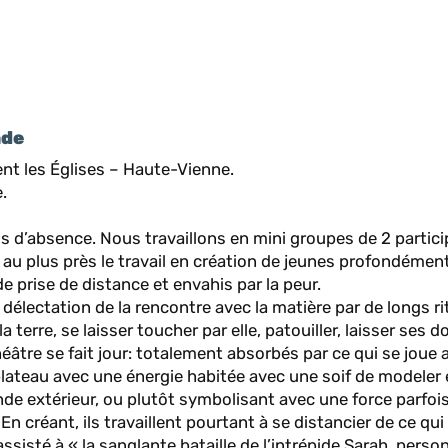
nde
ent les Églises – Haute-Vienne.
.
is d’absence. Nous travaillons en mini groupes de 2 partici
u plus près le travail en création de jeunes profondémen
 prise de distance et envahis par la peur.
a délectation de la rencontre avec la matière par de longs ri
 terre, se laisser toucher par elle, patouiller, laisser ses d
éâtre se fait jour: totalement absorbés par ce qui se joue 
lateau avec une énergie habitée avec une soif de modeler 
e extérieur, ou plutôt symbolisant avec une force parfoi
En créant, ils travaillent pourtant à se distancier de ce qui 
sisté à « la sanglante bataille de l’intrépide Sarah, pers