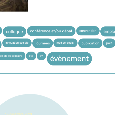
convention
conférence et/ou débat
emplo
colloque
Innovation sociale
médico-social
pôle
journées
publication
ciale et solidaire
été
év
évènement
_19 décembre 2023