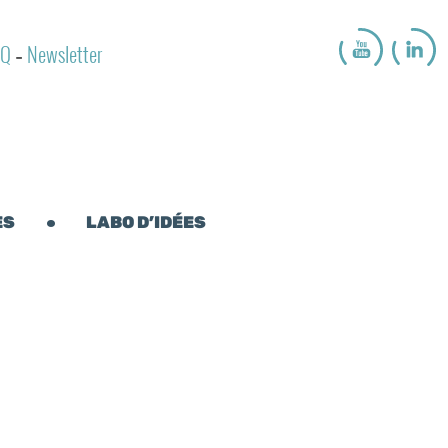
AQ
Newsletter
-
ES
LABO D’IDÉES