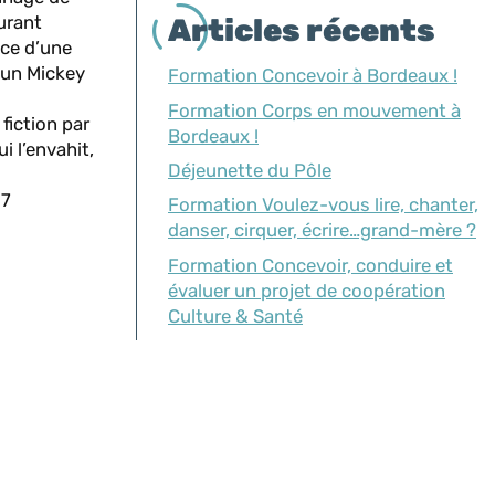
aurant
Articles récents
nce d’une
d’un Mickey
Formation Concevoir à Bordeaux !
Formation Corps en mouvement à
fiction par
Bordeaux !
i l’envahit,
Déjeunette du Pôle
87
Formation Voulez-vous lire, chanter,
danser, cirquer, écrire…grand-mère ?
Formation Concevoir, conduire et
évaluer un projet de coopération
Culture & Santé