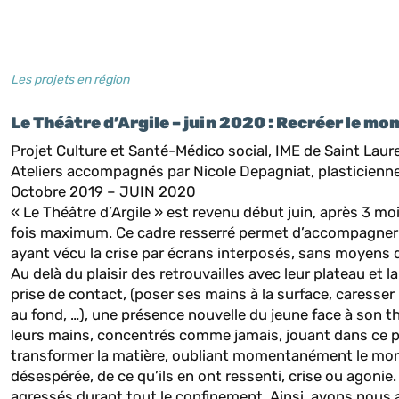
Les projets en région
Le Théâtre d’Argile – juin 2020 : Recréer le mo
Projet Culture et Santé-Médico social, IME de Saint Laur
Ateliers accompagnés par Nicole Depagniat, plasticienne
Octobre 2019 – JUIN 2020
« Le Théâtre d’Argile » est revenu début juin, après 3 mo
fois maximum. Ce cadre resserré permet d’accompagner a
ayant vécu la crise par écrans interposés, sans moyens de
Au delà du plaisir des retrouvailles avec leur plateau et l
prise de contact, (poser ses mains à la surface, caresser la
au fond, …), une présence nouvelle du jeune face à son th
leurs mains, concentrés comme jamais, jouant dans ce p
transformer la matière, oubliant momentanément le mond
désespérée, de ce qu’ils en ont ressenti, crise ou agonie. 
agressés durant tout le confinement. Ainsi, avons nous as