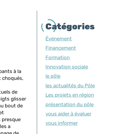
Catégories
Événement
Financement
Formation
Innovation sociale
pants à la
le pôle
t choqués,
les actualités du Pôle
tuels de
Les projets en région
oigts glisser
présentation du pôle
au bout de
et
vous aider à évaluer
s presque
vous informer
les a
onnage de