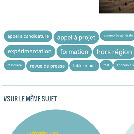
assemblée générale
appel à candidature
appel à projet
expérimentation
hors région
formation
ressource
test
Économie so
table-ronde
revue de presse
#SUR LE MÊME SUJET
_19 décembre 2023