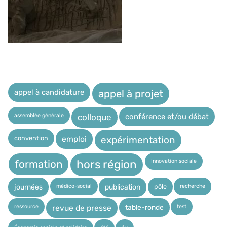
appel à candidature
appel à projet
assemblée générale
conférence et/ou débat
colloque
expérimentation
convention
emploi
Innovation sociale
hors région
formation
médico-social
recherche
pôle
journées
publication
ressource
test
table-ronde
revue de presse