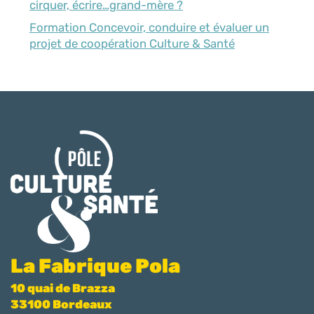
cirquer, écrire…grand-mère ?
Formation Concevoir, conduire et évaluer un
projet de coopération Culture & Santé
La Fabrique Pola
10 quai de Brazza
33100 Bordeaux