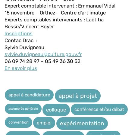
Expert comptable intervenant : Emmanuel Vidal
15 novembre – Orthez – Centre d’art imatge
Experts comptables intervenants : Laëtitia
Besse/Vincent Boyer
Inscriptions
Contac Drac :
Sylvie Duvigneau
sylvie.duvigneau@culture.gouv.fr
06 09 74 28 97 – 05 49 36 30 52
En savoir plus
appel à candidature
appel à projet
assemblée générale
conférence et/ou débat
colloque
expérimentation
convention
emploi