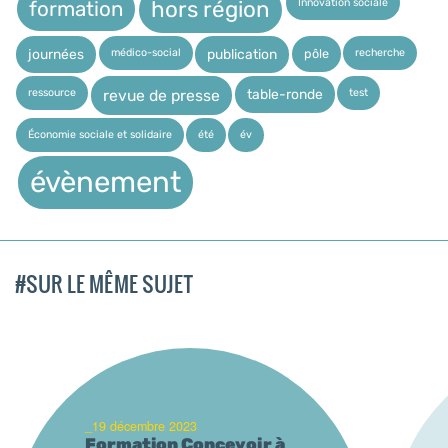
Innovation sociale
hors région
formation
médico-social
recherche
pôle
journées
publication
ressource
test
table-ronde
revue de presse
Économie sociale et solidaire
été
év
évènement
#SUR LE MÊME SUJET
_19 décembre 2023
Formation Concevoir à