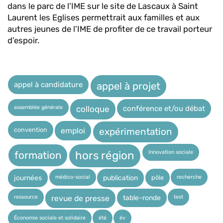
dans le parc de l’IME sur le site de Lascaux à Saint
Laurent les Eglises permettrait aux familles et aux
autres jeunes de l’IME de profiter de ce travail porteur
d’espoir.
appel à candidature
appel à projet
assemblée générale
conférence et/ou débat
colloque
expérimentation
convention
emploi
Innovation sociale
hors région
formation
médico-social
recherche
pôle
journées
publication
ressource
test
table-ronde
revue de presse
Économie sociale et solidaire
été
év