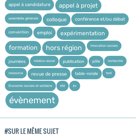
appel à candidature
appel à projet
assemblée générale
conférence et/ou débat
colloque
expérimentation
convention
emploi
Innovation sociale
hors région
formation
médico-social
recherche
pôle
journées
publication
ressource
test
table-ronde
revue de presse
Économie sociale et solidaire
été
év
évènement
#SUR LE MÊME SUJET