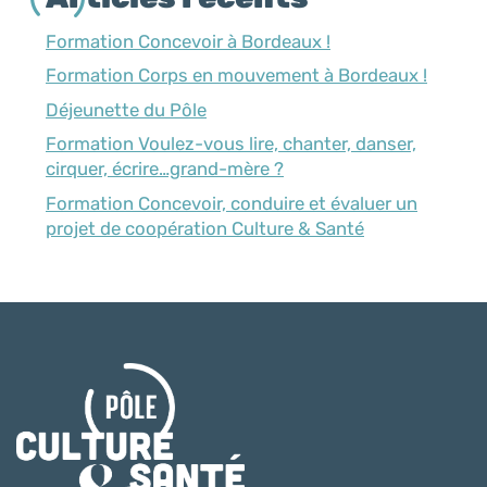
Formation Concevoir à Bordeaux !
Formation Corps en mouvement à Bordeaux !
Déjeunette du Pôle
Formation Voulez-vous lire, chanter, danser,
cirquer, écrire…grand-mère ?
Formation Concevoir, conduire et évaluer un
projet de coopération Culture & Santé