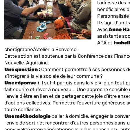
l’adresse des
bénéficiaires d
Personnalisée
Il s’agit d’un 
avec
Anne Mar
assistante soc
APA et
Isabel
chorégraphe/Atelier la Renverse.
Cette action est soutenue par la Conférence des Financ
Nouvelle-Aquitaine
Une question :
Comment permettre à ces personnes de
s’intégrer à la vie sociale de leur commune ?
Une réponse :
Il suffit parfois dans la vie « d’un tout 
fait sourire et rêver à nouveau…. Une approche sensible 
l’envie d’être en lien et de partager cette joie d’être ens
d’actions collectives. Permettre l’ouverture généreuse 
toute confiance.
Une méthodologie :
aller à domicile, engager la conver
l’envie de sortir et rencontrer d’autres personnes dans
convivialité inter-générationnelle, développer ainsi l’aut