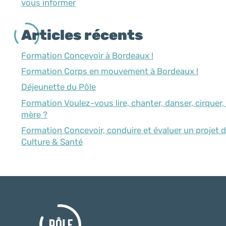
vous informer
Articles récents
Formation Concevoir à Bordeaux !
Formation Corps en mouvement à Bordeaux !
Déjeunette du Pôle
Formation Voulez-vous lire, chanter, danser, cirquer,
mère ?
Formation Concevoir, conduire et évaluer un projet 
Culture & Santé