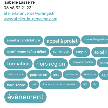
Isabelle Lasserre
06 68 32 21 22
atelierlarenverse@orange.fr
www.atelier-la-renverse.com
assemblée générale
appel à candidature
appel à projet
expér
convention
conférence et/ou débat
emploi
Innovation sociale
hors région
jour
formation
médico-social
recherche
ressource
pôle
publication
rev
test
Économie sociale et solidaire
été
év
table-ronde
évènement