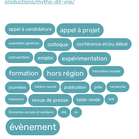
productions/mytho-dit-vrai/
appel à candidature
appel à projet
assemblée générale
conférence et/ou débat
colloque
expérimentation
convention
emploi
Innovation sociale
hors région
formation
médico-social
recherche
pôle
journées
publication
ressource
test
table-ronde
revue de presse
Économie sociale et solidaire
été
év
évènement