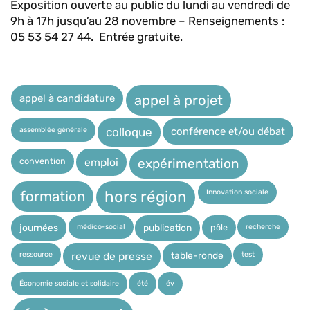
Exposition ouverte au public du lundi au vendredi de
9h à 17h jusqu’au 28 novembre – Renseignements :
05 53 54 27 44. Entrée gratuite.
appel à candidature
appel à projet
assemblée générale
conférence et/ou débat
colloque
expérimentation
convention
emploi
Innovation sociale
hors région
formation
médico-social
recherche
pôle
journées
publication
ressource
test
table-ronde
revue de presse
Économie sociale et solidaire
été
év