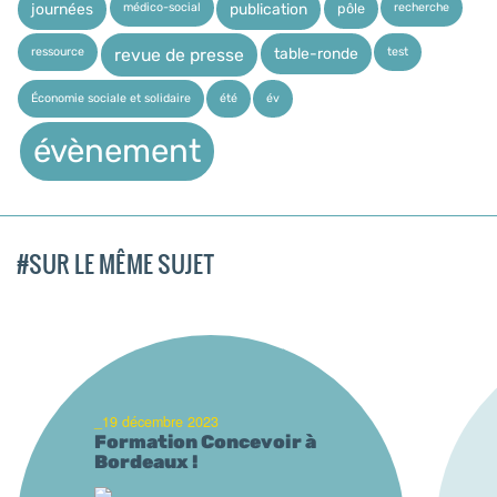
médico-social
recherche
pôle
journées
publication
ressource
test
table-ronde
revue de presse
Économie sociale et solidaire
été
év
évènement
#SUR LE MÊME SUJET
_19 décembre 2023
Formation Concevoir à
Bordeaux !