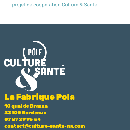
projet de coopération Culture & Santé
La Fabrique Pola
10 quai de Brazza
33100 Bordeaux
07 87 29 95 54
contact@culture-sante-na.com