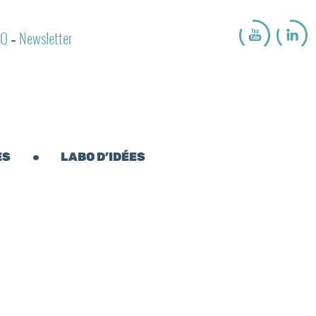
AQ
Newsletter
-
ES
LABO D’IDÉES