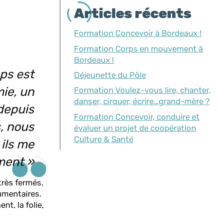
Articles récents
Formation Concevoir à Bordeaux !
Formation Corps en mouvement à
Bordeaux !
ps est
Déjeunette du Pôle
ie, un
Formation Voulez-vous lire, chanter,
danser, cirquer, écrire…grand-mère ?
 depuis
Formation Concevoir, conduire et
s, nous
évaluer un projet de coopération
Culture & Santé
ils me
ement »
rès fermés,
cumentaires.
t, la folie,