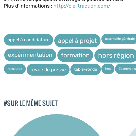
Plus d’informations :
http://cie-traction.com/
assemblée générale
appel à candidature
appel à projet
expérimentation
hors région
formation
ressource
test
Économie so
table-ronde
revue de presse
#SUR LE MÊME SUJET