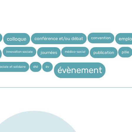
convention
conférence et/ou débat
emplo
colloque
Innovation sociale
médico-social
pôle
journées
publication
ciale et solidaire
été
év
évènement