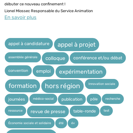
débuter ce nouveau confinement !
Lionel Miossec Responsable du Service Animation
En savoir plus
appel à candidature
appel à projet
assemblée générale
conférence et/ou débat
colloque
expérimentation
convention
emploi
Innovation sociale
hors région
formation
médico-social
recherche
pôle
journées
publication
ressource
test
table-ronde
revue de presse
Économie sociale et solidaire
été
év