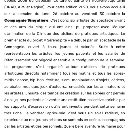
depuis 2008 du dispositif Culture et Santé en Nouvelle Aquitaine
(DRAC, ARS et Région). Pour cette édition 2020, nous avons accueilli
sur la semaine du lundi 26 octobre au vendredi 30 octobre la
Compagnie Singulière
. C’est donc six artistes du spectacle vivant
et des arts du cirque qui ont ainsi pu proposer avec l’équipe
d’animation de la Clinique des ateliers de pratiques artistiques. Le
premier acte du projet « Sérendipité » a débuté par un spectacle de la
Compagnie, ouvert à tous, jeunes et salariés. Suite à cette
représentation les artistes, les jeunes patients et les salariés de
l’établissement ont négocié ensemble la configuration de la semaine.
Le programme s’est organisé autour d’ateliers de pratiques
artistiques directifs notamment tous les matins et tous les après-
midis : danse, hip-hop, écriture, slam, manipulation d’objets, aériens,
acrobatie, musique, jeux d’acteurs… encadrés par les animateurs et
les artistes. Ensuite, des temps de création sur les soirées ont permis
à nos jeunes patients d’inventer une restitution collective enrichie par
les supports d’expression qu’ils ont investis pendant cette semaine
très riche. Le vendredi après-midi c’est sous un soleil radieux, en
extérieur, que nos jeunes artistes se sont mis en scène accompagnés
par les artistes et des personnels. Quelle belle aventure humaine pour