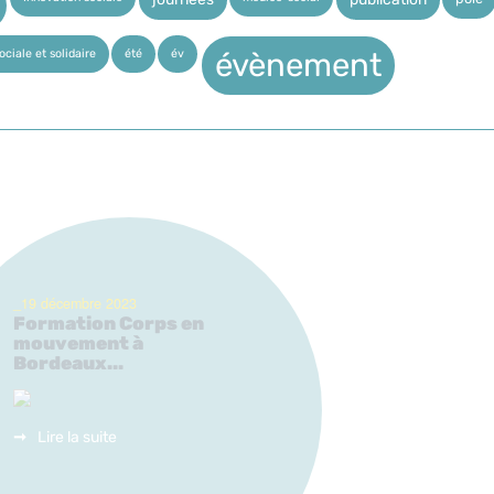
ciale et solidaire
été
év
évènement
_19 décembre 2023
Formation Corps en
mouvement à
Bordeaux...
Lire la suite