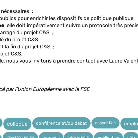
nécessaires ;
ublics pour enrichir les dispositifs de politique publique.
he
, elle doit impérativement suivre un protocole très précis
arrage du projet C&S ;
é du projet C&S ;
 la fin du projet C&S ;
rojet C&S.
ude, nous vous invitons à prendre contact avec Laure Valent
ncé par l’Union Européenne avec le FSE
convention
conférence et/ou débat
emplo
colloque
Innovation sociale
médico-social
pôle
journées
publication