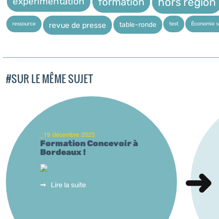
expérimentation
hors région
formation
ressource
test
Économie so
table-ronde
revue de presse
#SUR LE MÊME SUJET
_19 décembre 2023
Formation Concevoir à
Bordeaux !
Lire la suite