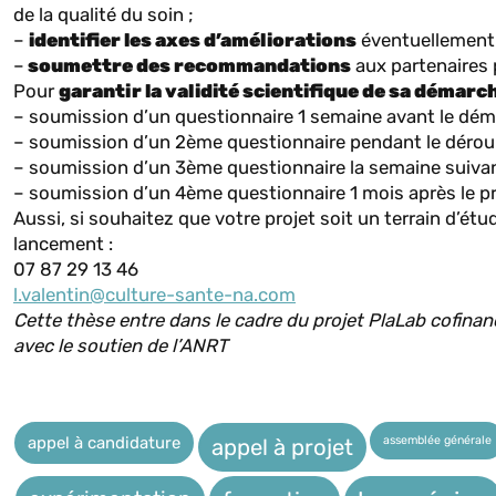
de la qualité du soin ;
–
identifier les axes d’améliorations
éventuellement 
–
soumettre des recommandations
aux partenaires p
Pour
garantir la validité scientifique de sa démarc
– soumission d’un questionnaire 1 semaine avant le dém
– soumission d’un 2ème questionnaire pendant le déroul
– soumission d’un 3ème questionnaire la semaine suivant
– soumission d’un 4ème questionnaire 1 mois après le p
Aussi, si souhaitez que votre projet soit un terrain d’ét
lancement :
07 87 29 13 46
l.valentin@culture-sante-na.com
Cette thèse entre dans le cadre du projet PlaLab cofina
avec le soutien de l’ANRT
assemblée générale
appel à candidature
appel à projet