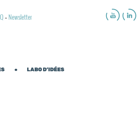
AQ
Newsletter
-
ES
LABO D’IDÉES