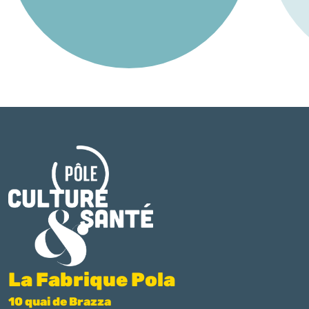
La Fabrique Pola
10 quai de Brazza