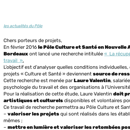
les actualités du Pôle
Chers porteurs de projets,
En février 2016
le Pôle Culture et Santé en Nouvelle 
Bordeaux
ont lancé une recherche intitulée
« La récupér
travail »
.
L’objectif est d’analyser quelles conditions individuelles
projets « Culture et Santé » deviennent
source de ress
Cette recherche est menée par
Laure Valentin
, salari
psychologie du travail et des organisations à l’Universi
Pour la réalisation de cette étude, Laure Valentin
doit p
artistiques et culturels
disponibles et volontaires pou
Ce travail de recherche permettra au Pôle Culture et San
–
valoriser les projets
qui sont réalisés dans les établ
mêmes ;
–
mettre en lumière et valoriser les retombées pos