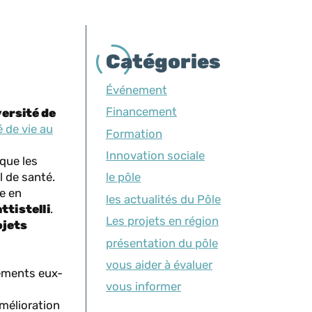
Catégories
Événement
Financement
versité de
é de vie au
Formation
Innovation sociale
 que les
l de santé.
le pôle
te en
les actualités du Pôle
ttistelli
.
Les projets en région
ojets
présentation du pôle
vous aider à évaluer
sements eux-
vous informer
mélioration