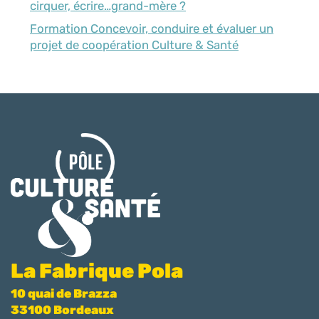
cirquer, écrire…grand-mère ?
Formation Concevoir, conduire et évaluer un
projet de coopération Culture & Santé
La Fabrique Pola
10 quai de Brazza
33100 Bordeaux