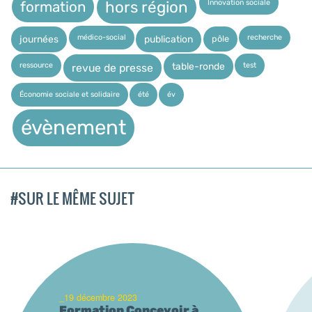
Innovation sociale
hors région
formation
médico-social
recherche
pôle
journées
publication
ressource
test
table-ronde
revue de presse
Économie sociale et solidaire
été
év
évènement
#SUR LE MÊME SUJET
_19 décembre 2023
Formation Concevoir à