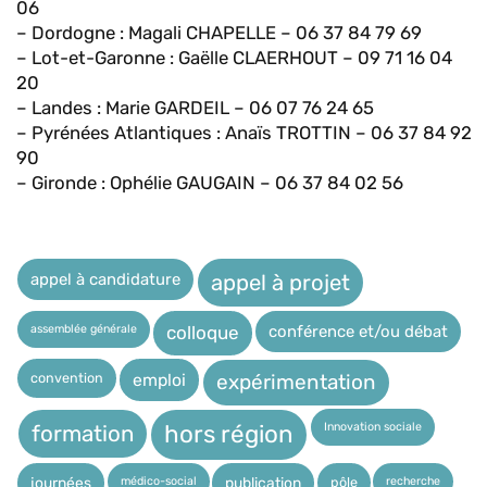
06
– Dordogne : Magali CHAPELLE – 06 37 84 79 69
– Lot-et-Garonne : Gaëlle CLAERHOUT – 09 71 16 04
20
– Landes : Marie GARDEIL – 06 07 76 24 65
– Pyrénées Atlantiques : Anaïs TROTTIN – 06 37 84 92
90
– Gironde : Ophélie GAUGAIN – 06 37 84 02 56
appel à candidature
appel à projet
assemblée générale
conférence et/ou débat
colloque
expérimentation
convention
emploi
Innovation sociale
hors région
formation
médico-social
recherche
pôle
journées
publication