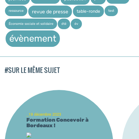
ressource
test
table-ronde
revue de presse
Économie sociale et solidaire
été
év
évènement
#SUR LE MÊME SUJET
_19 décembre 2023
Formation Concevoir à
Bordeaux !