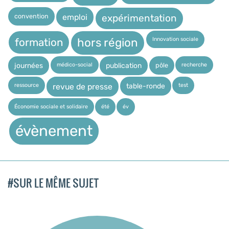
expérimentation
convention
emploi
Innovation sociale
hors région
formation
médico-social
recherche
pôle
journées
publication
ressource
test
table-ronde
revue de presse
Économie sociale et solidaire
été
év
évènement
#SUR LE MÊME SUJET