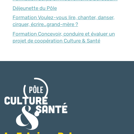
Déjeunette du Pôle
Formation Voulez-vous lire, chanter, danser,
cirquer, écrire…grand-mère ?
Formation Concevoir, conduire et évaluer un
projet de coopération Culture & Santé