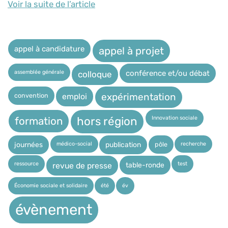
Voir la suite de l’article
appel à candidature
appel à projet
assemblée générale
conférence et/ou débat
colloque
expérimentation
convention
emploi
Innovation sociale
hors région
formation
médico-social
recherche
pôle
journées
publication
ressource
test
table-ronde
revue de presse
Économie sociale et solidaire
été
év
évènement