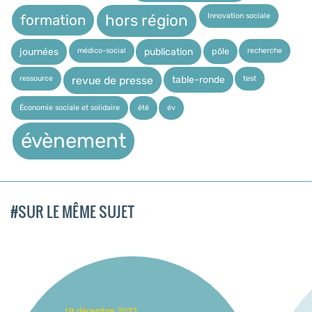
Innovation sociale
hors région
formation
médico-social
recherche
pôle
journées
publication
ressource
test
table-ronde
revue de presse
Économie sociale et solidaire
été
év
évènement
#SUR LE MÊME SUJET
_19 décembre 2023