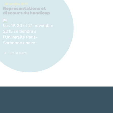
_09 octobre 2015
Représentations et
discours du handicap
Les 19, 20 et 21 novembre
2015 se tiendra à
l'Université Paris-
Sorbonne une re...
Lire la suite