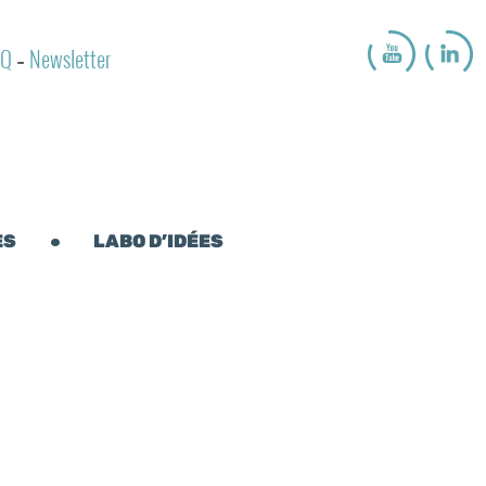
AQ
Newsletter
-
ES
LABO D’IDÉES