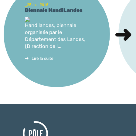
_25 mai 2016
Biennale HandiLandes
Handilandes, biennale
organisée par le
Département des Landes,
(Direction de l...
Lire la suite