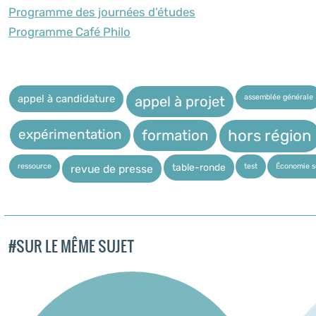
Programme des journées d’études
Programme Café Philo
assemblée générale
appel à candidature
appel à projet
expérimentation
hors région
formation
ressource
test
Économie so
table-ronde
revue de presse
#SUR LE MÊME SUJET