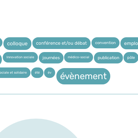
convention
conférence et/ou débat
emplo
colloque
Innovation sociale
médico-social
pôle
journées
publication
ciale et solidaire
été
év
évènement