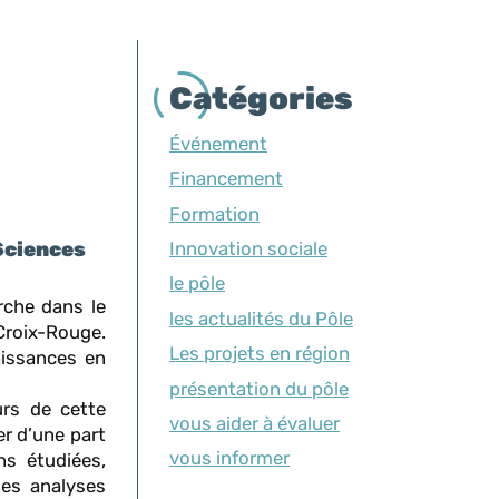
Catégories
Événement
Financement
Formation
Innovation sociale
 Sciences
le pôle
rche dans le
les actualités du Pôle
Croix-Rouge.
Les projets en région
aissances en
présentation du pôle
rs de cette
vous aider à évaluer
r d’une part
vous informer
ns étudiées,
les analyses