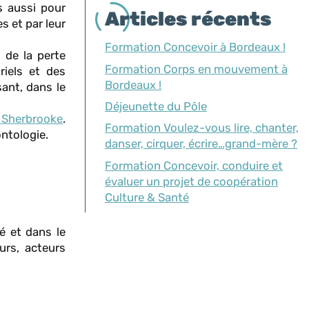
s aussi pour
Articles récents
s et par leur
Formation Concevoir à Bordeaux !
 de la perte
Formation Corps en mouvement à
riels et des
Bordeaux !
sant, dans le
Déjeunette du Pôle
 Sherbrooke
.
Formation Voulez-vous lire, chanter,
ontologie.
danser, cirquer, écrire…grand-mère ?
Formation Concevoir, conduire et
évaluer un projet de coopération
Culture & Santé
é et dans le
urs, acteurs