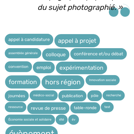
du sujet photographié. »
appel à candidature
appel à projet
assemblée générale
conférence et/ou débat
colloque
expérimentation
convention
emploi
Innovation sociale
hors région
formation
médico-social
recherche
pôle
journées
publication
ressource
test
table-ronde
revue de presse
Économie sociale et solidaire
été
év
évènement