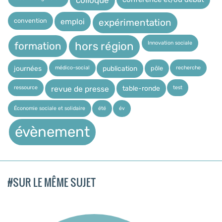
colloque
expérimentation
convention
emploi
Innovation sociale
hors région
formation
médico-social
recherche
pôle
journées
publication
ressource
test
table-ronde
revue de presse
Économie sociale et solidaire
été
év
évènement
#SUR LE MÊME SUJET