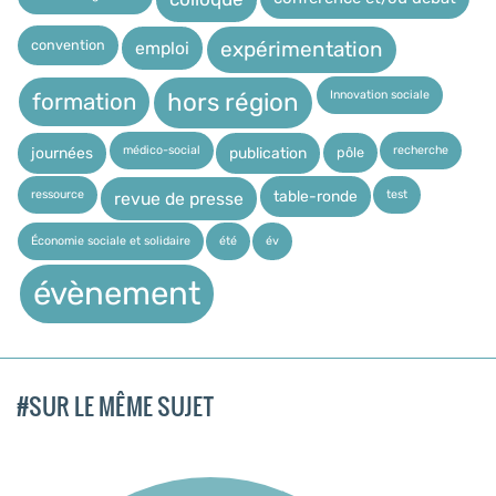
expérimentation
convention
emploi
Innovation sociale
hors région
formation
médico-social
recherche
pôle
journées
publication
ressource
test
table-ronde
revue de presse
Économie sociale et solidaire
été
év
évènement
#SUR LE MÊME SUJET