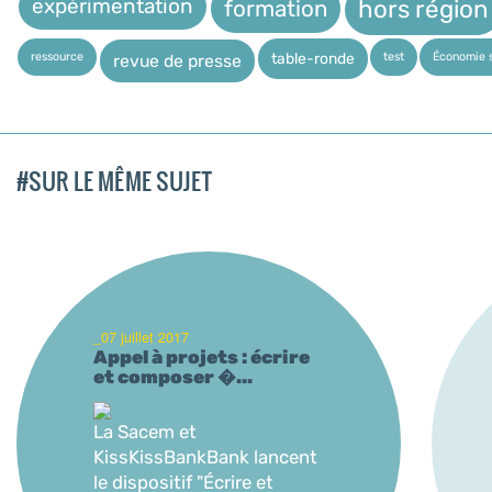
expérimentation
hors région
formation
ressource
test
Économie s
table-ronde
revue de presse
#SUR LE MÊME SUJET
_07 juillet 2017
Appel à projets : écrire
et composer �...
La Sacem et
KissKissBankBank lancent
le dispositif "Écrire et