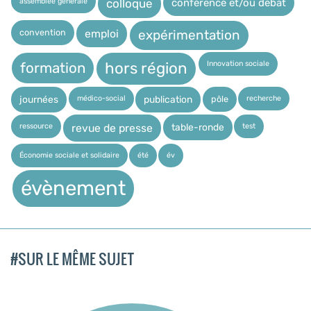
assemblée générale
conférence et/ou débat
colloque
expérimentation
convention
emploi
Innovation sociale
hors région
formation
médico-social
recherche
pôle
journées
publication
ressource
test
table-ronde
revue de presse
Économie sociale et solidaire
été
év
évènement
#SUR LE MÊME SUJET