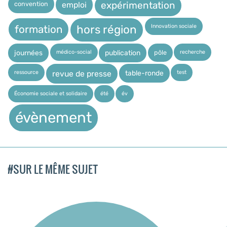
expérimentation
convention
emploi
Innovation sociale
hors région
formation
médico-social
recherche
pôle
journées
publication
ressource
test
table-ronde
revue de presse
Économie sociale et solidaire
été
év
évènement
#SUR LE MÊME SUJET