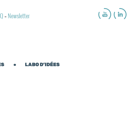
AQ
Newsletter
-
ES
LABO D’IDÉES