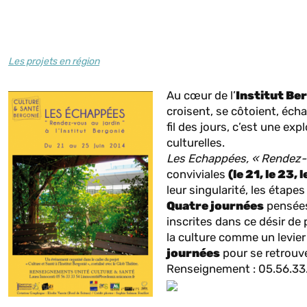
Les projets en région
Au cœur de l’
Institut Be
croisent, se côtoient, éch
fil des jours, c’est une ex
culturelles.
Les Echappées, « Rendez-v
conviviales
(le
21, le 23, l
leur singularité, les étape
Quatre journées
pensées
inscrites dans ce désir de 
la culture comme un levier 
journées
pour se retrouve
Renseignement : 05.56.33