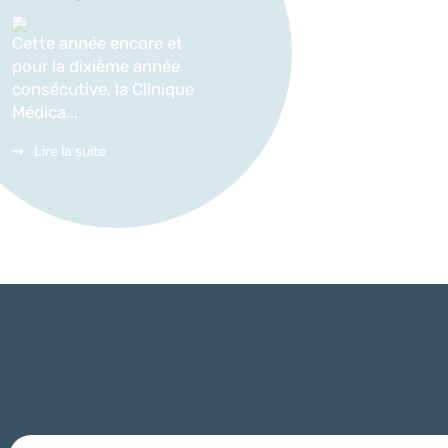
Cette année encore et
pour la dixième année
consécutive, la Clinique
Médica...
Lire la suite