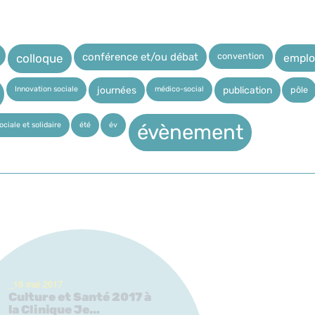
convention
conférence et/ou débat
emplo
colloque
Innovation sociale
médico-social
pôle
journées
publication
ciale et solidaire
été
év
évènement
_16 mai 2017
Culture et Santé 2017 à
la Clinique Je...