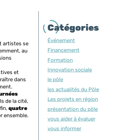
Catégories
Événement
t artistes se
Financement
tiemment, au
sions
Formation
Innovation sociale
tives et
raître dans
le pôle
ement.
les actualités du Pôle
ournées
Les projets en région
s de la cité,
fin,
quatre
présentation du pôle
uer ensemble.
vous aider à évaluer
vous informer