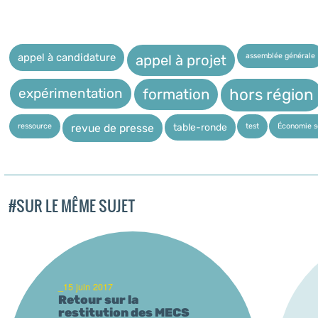
assemblée générale
appel à candidature
appel à projet
expérimentation
hors région
formation
ressource
test
Économie so
table-ronde
revue de presse
#SUR LE MÊME SUJET
_15 juin 2017
Retour sur la
restitution des MECS