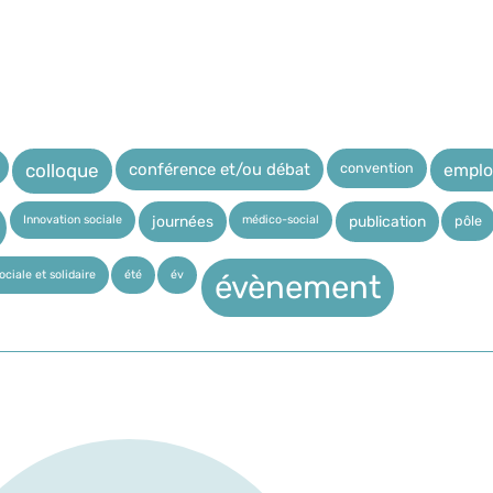
convention
conférence et/ou débat
emplo
colloque
Innovation sociale
médico-social
pôle
journées
publication
ciale et solidaire
été
év
évènement