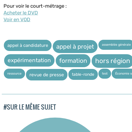
Pour voir le court-métrage :
Acheter le DVD
Voir en VOD
assemblée générale
appel à candidature
appel à projet
expérimentation
hors région
formation
ressource
test
Économie so
table-ronde
revue de presse
#SUR LE MÊME SUJET