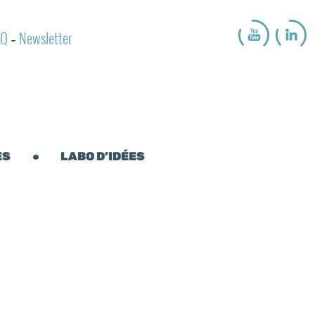
AQ
Newsletter
-
ES
LABO D’IDÉES