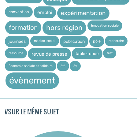
expérimentation
convention
emploi
Innovation sociale
hors région
formation
médico-social
recherche
pôle
journées
publication
ressource
test
table-ronde
revue de presse
Économie sociale et solidaire
été
év
évènement
#SUR LE MÊME SUJET