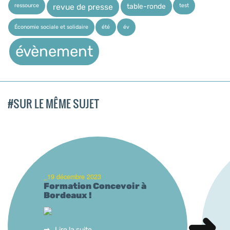
ressource
test
table-ronde
revue de presse
Économie sociale et solidaire
été
év
évènement
#SUR LE MÊME SUJET
_19 décembre 2023
Formation Concevoir à
Bordeaux !
Lire la suite