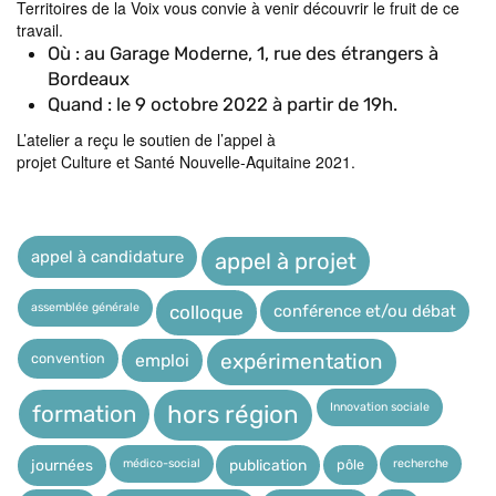
Territoires de la Voix vous convie à venir découvrir le fruit de ce
travail.
Où : au Garage Moderne, 1, rue des étrangers à
Bordeaux
Quand : le 9 octobre 2022 à partir de 19h.
L’atelier a reçu le soutien de l’appel à
projet Culture et Santé Nouvelle-Aquitaine 2021.
appel à candidature
appel à projet
assemblée générale
conférence et/ou débat
colloque
expérimentation
convention
emploi
Innovation sociale
hors région
formation
médico-social
recherche
pôle
journées
publication