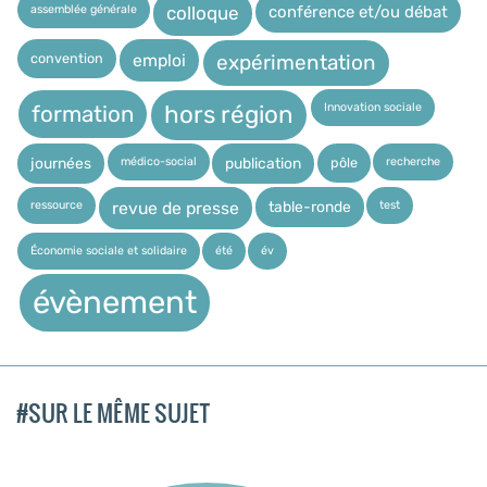
assemblée générale
conférence et/ou débat
colloque
expérimentation
convention
emploi
Innovation sociale
hors région
formation
médico-social
recherche
pôle
journées
publication
ressource
test
table-ronde
revue de presse
Économie sociale et solidaire
été
év
évènement
#SUR LE MÊME SUJET