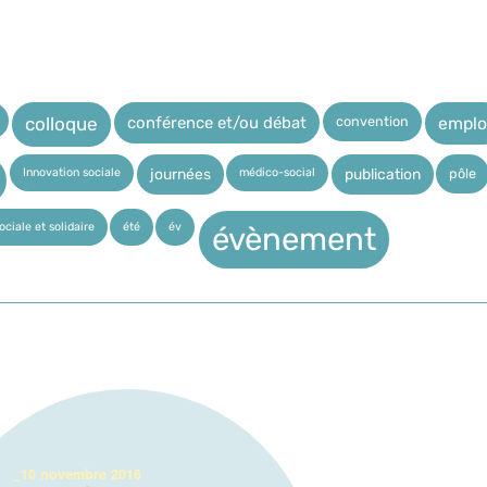
convention
conférence et/ou débat
emplo
colloque
Innovation sociale
médico-social
pôle
journées
publication
ciale et solidaire
été
év
évènement
_10 novembre 2016
_31 octobre 2016