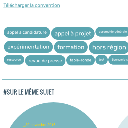
Télécharger la convention
assemblée générale
appel à candidature
appel à projet
expérimentation
hors région
formation
ressource
test
Économie so
table-ronde
revue de presse
#SUR LE MÊME SUJET
_30 novembre 2016