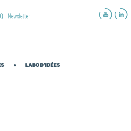
AQ
Newsletter
-
ES
LABO D’IDÉES