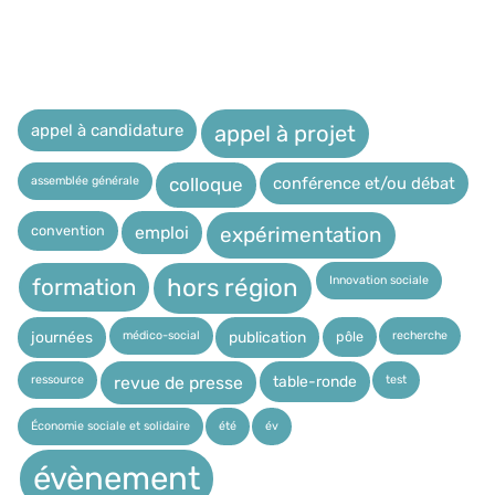
appel à candidature
appel à projet
assemblée générale
conférence et/ou débat
colloque
expérimentation
convention
emploi
Innovation sociale
hors région
formation
médico-social
recherche
pôle
journées
publication
ressource
test
table-ronde
revue de presse
Économie sociale et solidaire
été
év
évènement