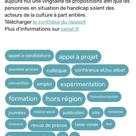
aujourd’hui une vingtaine de propositions afin que les
personnes en situation de handicap soient des
acteurs de la culture à part entière.
Télécharger
la synthèse du rapport
Plus d’informations sur
senat.fr
appel à candidature
appel à projet
assemblée générale
conférence et/ou débat
colloque
expérimentation
convention
emploi
Innovation sociale
hors région
formation
médico-social
recherche
pôle
journées
publication
ressource
test
table-ronde
revue de presse