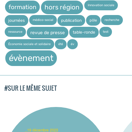
Innovation sociale
hors région
formation
médico-social
recherche
pôle
journées
publication
ressource
test
table-ronde
revue de presse
Économie sociale et solidaire
été
év
évènement
#SUR LE MÊME SUJET
_19 décembre 2023